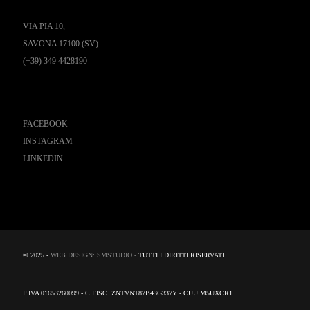
VIA PIA 10,
SAVONA 17100 (SV)
(+39) 349 4428190
Seguici
FACEBOOK
INSTAGRAM
LINKEDIN
© 2025 -
WEB DESIGN: SMSTUDIO -
TUTTI I DIRITTI RISERVATI
P.IVA 01653260099 - C.FISC. ZNTVNT87B43G337Y - CUU M5UXCR1