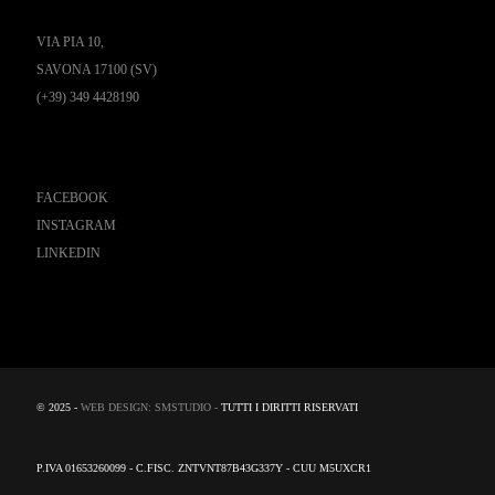
VIA PIA 10,
SAVONA 17100 (SV)
(+39) 349 4428190
Seguici
FACEBOOK
INSTAGRAM
LINKEDIN
© 2025 -
WEB DESIGN: SMSTUDIO -
TUTTI I DIRITTI RISERVATI
P.IVA 01653260099 - C.FISC. ZNTVNT87B43G337Y - CUU M5UXCR1