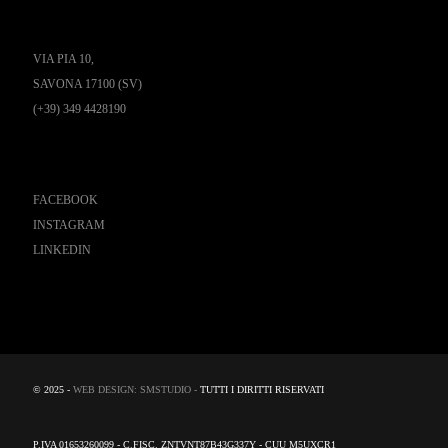
VIA PIA 10,
SAVONA 17100 (SV)
(+39) 349 4428190
Seguici
FACEBOOK
INSTAGRAM
LINKEDIN
© 2025 -
WEB DESIGN: SMSTUDIO -
TUTTI I DIRITTI RISERVATI
P.IVA 01653260099 - C.FISC. ZNTVNT87B43G337Y - CUU M5UXCR1