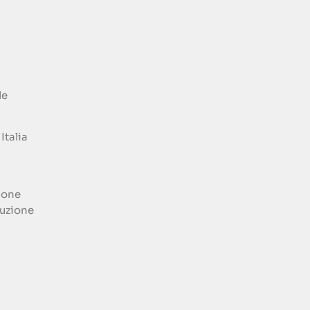
le
Italia
ione
uzione