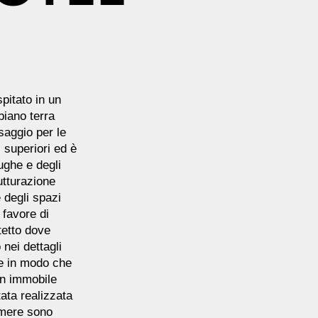
pitato in un
 piano terra
saggio per le
 superiori ed è
ughe e degli
rutturazione
 degli spazi
 favore di
tetto dove
 nei dettagli
te in modo che
un immobile
tata realizzata
amere sono